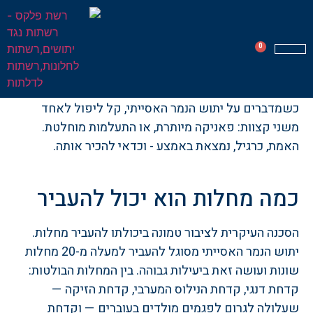
ומחלות
0
דף הבית
»
יתוש הנמר האסייתי ומחלות
הפרויקטים שלנו
עשה זאת בעצמך
סוגי רשתות
תחומי התמחות
רשת חשמלית
כשמדברים על יתוש הנמר האסייתי, קל ליפול לאחד
משני קצוות: פאניקה מיותרת, או התעלמות מוחלטת.
האמת, כרגיל, נמצאת באמצע - וכדאי להכיר אותה.
כמה מחלות הוא יכול להעביר
הסכנה העיקרית לציבור טמונה ביכולתו להעביר מחלות.
יתוש הנמר האסייתי מסוגל להעביר למעלה מ-20 מחלות
שונות ועושה זאת ביעילות גבוהה. בין המחלות הבולטות:
קדחת דנגי, קדחת הנילוס המערבי, קדחת הזיקה —
שעלולה לגרום לפגמים מולדים בעוברים — וקדחת