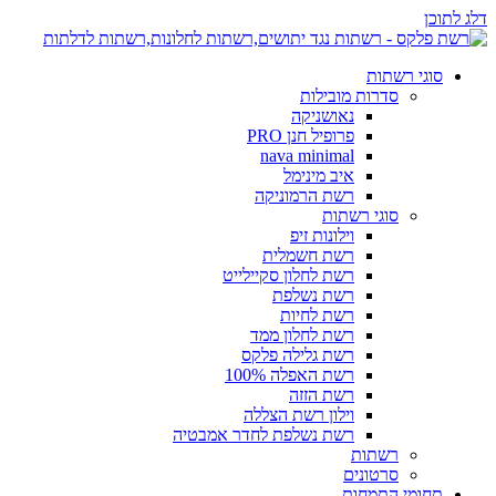
דלג לתוכן
סוגי רשתות
סדרות מובילות
נאושניקה
פרופיל חנן PRO
nava minimal
איב מינימל
רשת הרמוניקה
סוגי רשתות
וילונות זיפ
רשת חשמלית
רשת לחלון סקיילייט
רשת נשלפת
רשת לחיות
רשת לחלון ממד
רשת גלילה פלקס
רשת האפלה 100%
רשת הזזה
וילון רשת הצללה
רשת נשלפת לחדר אמבטיה
רשתות
סרטונים
תחומי התמחות