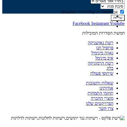
אני מאשר.ת קבלת דיוור ומבצעים
שליחה
הפרויקטים שלנו
Facebook
Instagram
Youtube
רשת חשמלית
עשה זאת בעצמך
חמשת הסדרות המובילות
רשת נאושניקה
פרופיל חנן
נאווה מינימיל
איב מינימל
רשת הרמוניקה
בלוג
שיתופי פעולה
שאלות ותשובות
אודותינו
תחומי התמחות
מוצרי החברה
הפרויקטים שלנו
צרו קשר