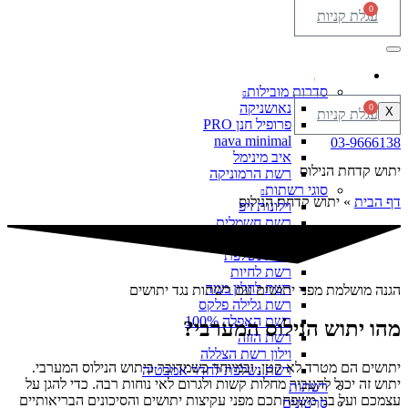
0
עגלת קניות
סוגי רשתות
סדרות מובילות
נאושניקה
0
X
עגלת קניות
פרופיל חנן PRO
nava minimal
03-9666138
איב מינימל
יתוש קדחת הנילוס
רשת הרמוניקה
סוגי רשתות
דף הבית
»
יתוש קדחת הנילוס
וילונות זיפ
רשת חשמלית
רשת לחלון סקיילייט
רשת נשלפת
רשת לחיות
רשת לחלון ממד
הגנה מושלמת מפני יתושים עם רשתות נגד יתושים
רשת גלילה פלקס
רשת האפלה 100%
מהו יתוש הנילוס המערבי?
רשת הזזה
וילון רשת הצללה
יתושים הם מטרד לא קטן, ובמיוחד כשמדובר ביתוש הנילוס המערבי.
רשת נשלפת לחדר אמבטיה
יתוש זה יכול להעביר מחלות קשות ולגרום לאי נוחות רבה. כדי להגן על
רשתות
עצמכם ועל בני משפחתכם מפני עקיצות יתושים והסיכונים הבריאותיים
סרטונים