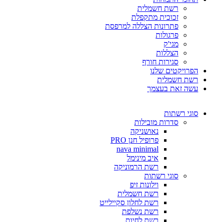
רשת חשמלית
זכוכית מתקפלת
פתרונות הצללה למרפסת
פרגולות
מגי'ק
הצללות
סגירות חורף
הפרויקטים שלנו
רשת חשמלית
עשה זאת בעצמך
סוגי רשתות
סדרות מובילות
נאושניקה
פרופיל חנן PRO
nava minimal
איב מינימל
רשת הרמוניקה
סוגי רשתות
וילונות זיפ
רשת חשמלית
רשת לחלון סקיילייט
רשת נשלפת
רשת לחיות