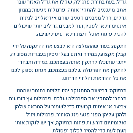
גודל: בעת בחירת פרגולה, שקלו את גודל האזור שבו
אתם מתכננים להתקין אותה. פרגולות מגיעות במגוון
גדלים, החל ממבנים קטנים שהם אידיאליים לגינות
אינטימיות או לפטיו, ועד למבנים גדולים יותר שיכולים
להכיל פינות אוכל חיצוניות או פינות ישיבה.
התקנה: בעוד שההמלצה היא לבצע את ההתקנה על ידי
קבלן מקצועי, במידה ואתם בעלי ניסיון בעבודות מסוג זה,
ייתכן שתוכלו להתקין אותה בעצמכם. במידה ותבחרו
להתקין את הפרגולה שלכם בעצמכם, אנחנו נספק לכם
את כל ההוראות והליווי הדרוש.
תחזוקה: דרישות התחזוקה יהיו תלויות בחומר שממנו
תבחרו להתקין את הפרגולה שלכם. פרגולות עץ דורשות
צביעה או איטום קבועים כדי לשמור על המראה שלהן
ולהגן עליהן מפני פגעי מזג האוויר. פרגולות ויניל
ואלומיניום דורשות פחות תחזוקה, אך יש לנקות אותן
מעת לעת כדי להסיר לכלוך ופסולת.