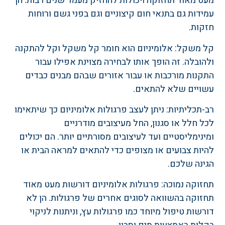
מעט מאוד תחזוקה ויכולות להחזיק מעמד שנים רבות. הן
עמידות גם בתנאי חום קיצוניים וגם בפני גשם ורוחות
חזקות.
קל משקל: אלומיניום הוא חומר קל משקל וקל להתקנה
ולהובלה. זה הופך אותו לבחירה מצוינת אפילו עבור
התקנות מורכבות או עבור אזורים שבהם מבנים כבדים
עשויים שלא להתאים.
רב-תכליתיות: ניתן לעצב פרגולות אלומיניום כך שיתאימו
לכל חלל או סגנון, החל מעיצובים מודרניים
ומינימליסטיים ועד לעיצובים מסורתיים יותר. הם יכולים
להיות צבועים או מצופים כדי להתאים למראה הבית או
הגינה שלכם.
תחזוקה נמוכה: פרגולות אלומיניום דורשות מעט מאוד
תחזוקה בהשוואה לסוגים אחרים של פרגולות. הן לא
דורשות טיפול מיוחד כמו פרגולות עץ, וניתנות לניקוי