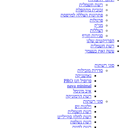
רשת חשמלית
זכוכית מתקפלת
פתרונות הצללה למרפסת
פרגולות
מגי'ק
הצללות
סגירות חורף
הפרויקטים שלנו
רשת חשמלית
עשה זאת בעצמך
סוגי רשתות
סדרות מובילות
נאושניקה
פרופיל חנן PRO
nava minimal
איב מינימל
רשת הרמוניקה
סוגי רשתות
וילונות זיפ
רשת חשמלית
רשת לחלון סקיילייט
רשת נשלפת
רשת לחיות