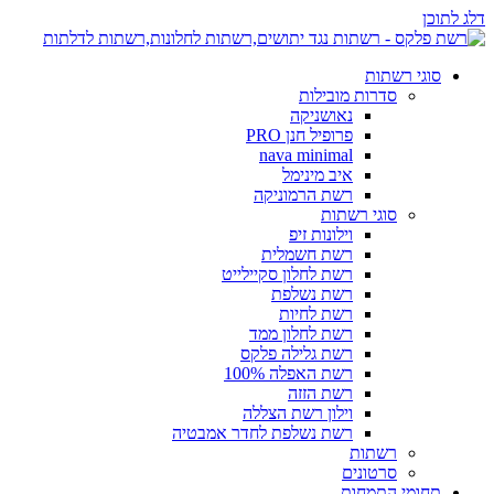
דלג לתוכן
סוגי רשתות
סדרות מובילות
נאושניקה
פרופיל חנן PRO
nava minimal
איב מינימל
רשת הרמוניקה
סוגי רשתות
וילונות זיפ
רשת חשמלית
רשת לחלון סקיילייט
רשת נשלפת
רשת לחיות
רשת לחלון ממד
רשת גלילה פלקס
רשת האפלה 100%
רשת הזזה
וילון רשת הצללה
רשת נשלפת לחדר אמבטיה
רשתות
סרטונים
תחומי התמחות