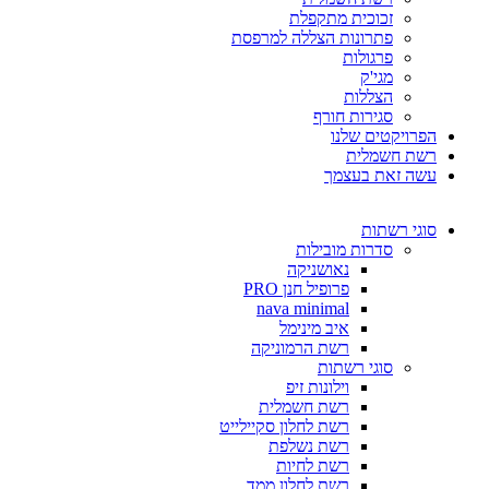
זכוכית מתקפלת
פתרונות הצללה למרפסת
פרגולות
מגי'ק
הצללות
סגירות חורף
הפרויקטים שלנו
רשת חשמלית
עשה זאת בעצמך
סוגי רשתות
סדרות מובילות
נאושניקה
פרופיל חנן PRO
nava minimal
איב מינימל
רשת הרמוניקה
סוגי רשתות
וילונות זיפ
רשת חשמלית
רשת לחלון סקיילייט
רשת נשלפת
רשת לחיות
רשת לחלון ממד