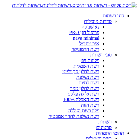
דלג
לתוכן
סוגי רשתות
סדרות מובילות
נאושניקה
פרופיל חנן PRO
nava minimal
איב מינימל
רשת הרמוניקה
סוגי רשתות
וילונות זיפ
רשת חשמלית
רשת לחלון סקיילייט
רשת נשלפת
רשת לחיות
רשת לחלון ממד
רשת גלילה פלקס
רשת האפלה 100%
רשת הזזה
וילון רשת הצללה
רשת נשלפת לחדר אמבטיה
רשתות
סרטונים
תחומי התמחות
רשת חשמלית