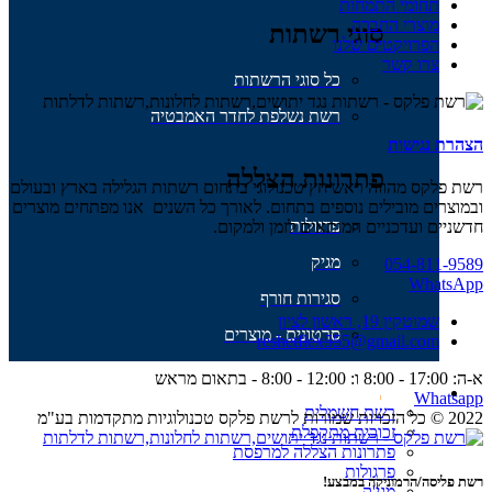
תחומי התמחות
מוצרי החברה
סוגי רשתות
הפרויקטים שלנו
צרו קשר
כל סוגי הרשתות
רשת נשלפת לחדר האמבטיה
הצהרת נגישות
פתרונות הצללה
רשת פלקס מהווה ראש חץ טכנולוגי בתחום רשתות הגלילה בארץ ובעולם
ובמוצרים מובילים נוספים בתחום. לאורך כל השנים אנו מפתחים מוצרים
פרגולות
חדשניים ועדכניים המותאים לזמן ולמקום.
מגיק
054-811-9589
WhatsApp
סגירות חורף
שמוטקין 19, ראשון לציון
סרטונים - מוצרים
reshetflex555@gmail.com
א-ה: 17:00 - 8:00 ו: 12:00 - 8:00 - בתאום מראש
Whatsapp
תחומי התמחות
רשת חשמלית
2022 © כל הזכויות שמורות לרשת פלקס טכנולוגיות מתקדמות בע"מ
זכוכית מתקפלת
פתרונות הצללה למרפסת
פרגולות
רשת פליסה/הרמוניקה במבצע!
מגי'ק