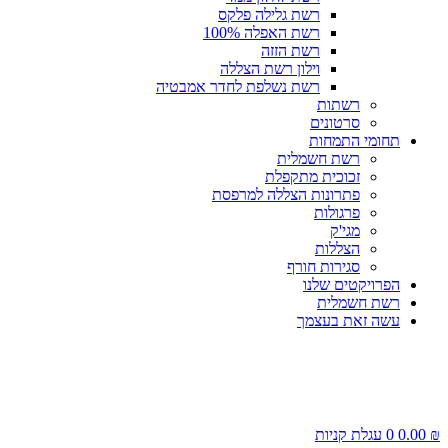
רשת גלילה פלקס
רשת האפלה 100%
רשת הזזה
וילון רשת הצללה
רשת נשלפת לחדר אמבטיה
רשתות
סרטונים
תחומי התמחות
רשת חשמלית
זכוכית מתקפלת
פתרונות הצללה למרפסת
פרגולות
מגי'ק
הצללות
סגירות חורף
הפרויקטים שלנו
רשת חשמלית
עשה זאת בעצמך
₪
0.00
0
עגלת קניות